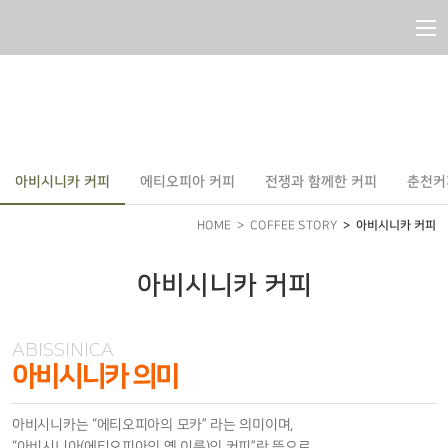
메
아
뉴
건
비
너
뛰
시
기
COFFEE STORY
니
카
메
아비시니카 커피
에티오피아 커피
전쟁과 함께한 커피
춘천커
인
HOME
COFFEE STORY
아비시니카 커피
으
로
아비시니카 커피
이
동
아비시니카 의미
아비시니카는 “에티오피아의 모카” 라는 의미이며,
“아비시니아(에티오피아의 옛 이름)의 커피”란 뜻으로